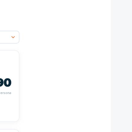
90
persona