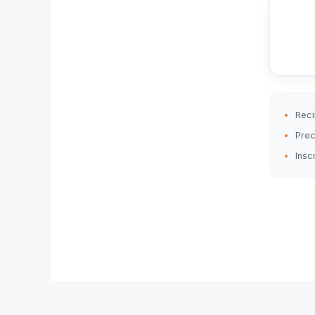
Reci
Prec
Insc