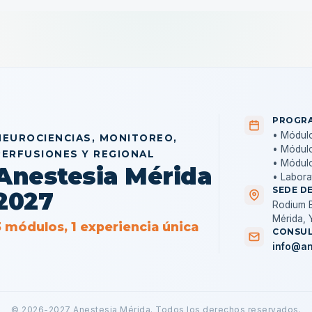
PROGRA
• Módulo
NEUROCIENCIAS, MONITOREO,
• Módulo
PERFUSIONES Y REGIONAL
• Módul
Anestesia Mérida
• Labora
SEDE D
2027
Rodium B
Mérida, 
3 módulos, 1 experiencia única
CONSUL
info@an
© 2026-2027 Anestesia Mérida. Todos los derechos reservados.