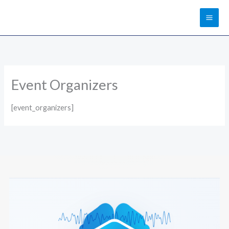
Ir
al
contenido
Event Organizers
[event_organizers]